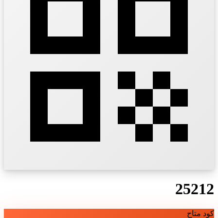
25212
كود متاح