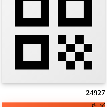
24927
كود متاح