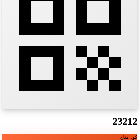
23212
كود متاح